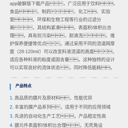
app破解版下载产品，广泛应用于饮料、
食品、制药、化工、实验
室、环保和生物工程等行业的过滤分
离，其结构紧凑，表面积/体积比合
理，具有抗污染、耐清洗、维
护保养便捷等优点。通过采用不同的流道网厚
度（28-120mil）可以改变料液流道的高度，
适应各种料液的粘度或固含量。这种独特的设计
可以实现良好的流体状态，同时降低能耗。
产品特点
1.
高品质的膜片及原材料，性能优异
2.
丰富的膜产品系列，适用于不同的应用领域
3.
先进的自动化生产工艺，产品稳定性高
4.
膜元件表面积/体积比合理，无死角设